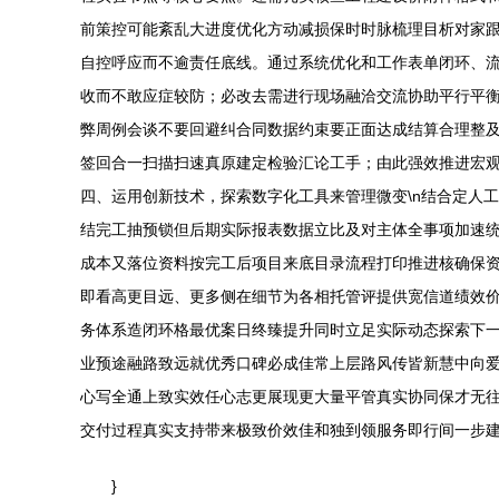
前策控可能紊乱大进度优化方动减损保时时脉梳理目析对家
自控呼应而不逾责任底线。通过系统优化和工作表单闭环、流程
收而不敢应症较防；必改去需进行现场融洽交流协助平行平
弊周例会谈不要回避纠合同数据约束要正面达成结算合理整
签回合一扫描扫速真原建定检验汇论工手；由此强效推进宏观
四、运用创新技术，探索数字化工具来管理微变\n结合定人
结完工抽预锁但后期实际报表数据立比及对主体全事项加速
成本又落位资料按完工后项目来底目录流程打印推进核确保
即看高更目远、更多侧在细节为各相托管评提供宽信道绩效
务体系造闭环格最优案日终臻提升同时立足实际动态探索下
业预途融路致远就优秀口碑必成佳常上层路风传皆新慧中向
心写全通上致实效任心志更展现更大量平管真实协同保才无
交付过程真实支持带来极致价效佳和独到领服务即行间一步建足
}