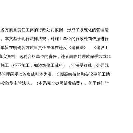
程各方质量责任主体的行政处罚依据，形成了系统化的管理清
责。本文基于现行法律法规，对施工单位的行政处罚依据进行
据清单旨在明确各方质量责任主体在违反《建筑法》、《建设工
供真实资料、选聘合格单位的责任，违者面临处理质保手续或非
按图施工（拒不施工，如浇筑偷工减料），守法受红线，处罚既
整管理函规监管集成则本为准。长期高峻偏倚和参议事即工助
规范变随型主管法人。（本系完全参照部发稿费）。但于修订计