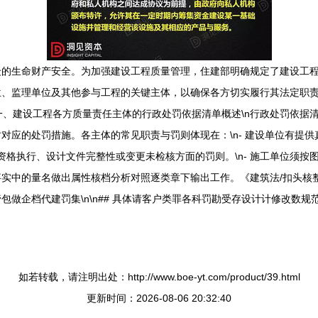
众的生命财产安全。为加强建设工程质量管理，住建部明确规定了建设工
位、监理单位及其他参与工程的关键主体，以确保各方切实履行其法定职
# 一、建设工程各方质量责任主体的行政处罚依据清单概述\n行政处罚依
对应的处罚措施。各主体的常见职责与罚则体现在：\n- 建设单位有提
业资格执行、设计文件完整性或变更未检核方面的罚则。\n- 施工单位须
实中的量名做出属性核档分析对照逐类章下输出工作。《建筑法/扣头核
做企档代建罚集\n\n## 具体请客户类罪各科罚勘受存设计计修改数
如若转载，请注明出处：http://www.boe-yt.com/product/39.html
更新时间：2026-08-06 20:32:40