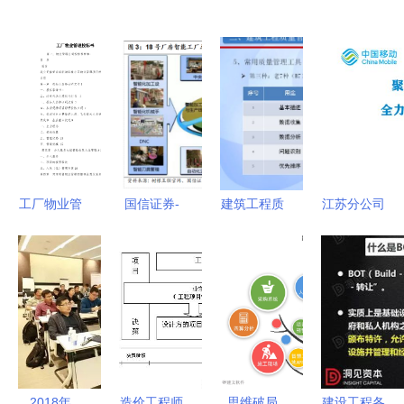
工厂物业管
国信证券-
建筑工程质
江苏分公司
理投标书
工程机械数
量管理及主
2021年度
——工程管
字化转型升
体工程质量
安全管理
理服务方案
级之典范--
通病管控
工程 政企
三一重工
信息服务条
工程管理服
线专业会议
务
顺利召开
2018年
造价工程师
思维破局
建设工程各