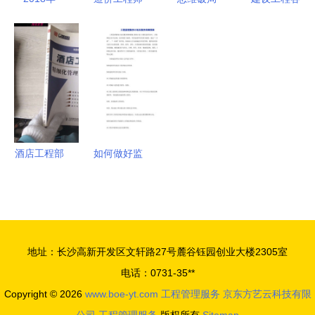
UTS工程管
辅导资料
工程项目管
方质量责任
理硕士（汽
工程项目管
理软件如何
主体行政处
车信息工程
理的类型与
重塑物资管
罚依据清单
管理方向）
任务
理新时代，
解析及其在
项目招生简
助力企业品
工程管理服
章
牌影响力双
务中的应用
向跃升
酒店工程部
如何做好监
精细化管理
理服务工作
与服务规范
提升工程管
稳健运营的
理服务的关
实现路径
键路径
地址：长沙高新开发区文轩路27号麓谷钰园创业大楼2305室
电话：0731-35**
Copyright © 2026
www.boe-yt.com
工程管理服务
京东方艺云科技有限